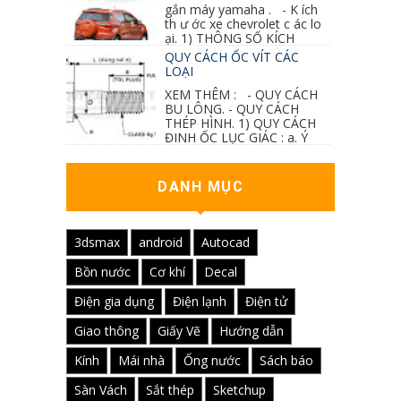
gắn máy yamaha . - K ích
th ư ớc xe chevrolet c ác lo
ại. 1) THÔNG SỐ KÍCH
THƯỚC...
QUY CÁCH ỐC VÍT CÁC
LOẠI
XEM THÊM : - QUY CÁCH
BU LÔNG. - QUY CÁCH
THÉP HÌNH. 1) QUY CÁCH
ĐINH ỐC LỤC GIÁC : a. Ý
nghĩa các ký hiệu...
DANH MỤC
3dsmax
android
Autocad
Bồn nước
Cơ khí
Decal
Điện gia dụng
Điện lạnh
Điện tử
Giao thông
Giấy Vẽ
Hướng dẫn
Kính
Mái nhà
Ống nước
Sách báo
Sàn Vách
Sắt thép
Sketchup