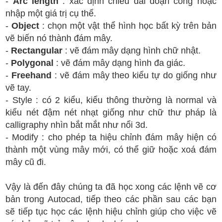
-
Arc length
: xác định chiều dài đoạn cong hoặc
nhập một giá trị cụ thể.
-
Object
: chọn một vật thể hình học bất kỳ trên bản
vẽ biến nó thành đám mây.
-
Rectangular
: vẽ đám mây dạng hình chữ nhật.
-
Polygonal
: vẽ đám mây dạng hình đa giác.
-
Freehand
: vẽ đám mây theo kiểu tự do giống như
vẽ tay.
- Style : có 2 kiểu, kiểu thông thường là normal và
kiểu nét đậm nét nhạt giống như chữ thư pháp là
calligraphy nhìn bắt mắt như nổi 3d.
- Modify : cho phép ta hiệu chỉnh đám mây hiện có
thành một vùng mây mới, có thể giữ hoặc xoá đám
mây cũ đi.
Vậy là đến đây chúng ta đã học xong các lệnh vẽ cơ
bản trong Autocad, tiếp theo các phần sau các bạn
sẽ tiếp tục học các lệnh hiệu chỉnh giúp cho việc vẽ