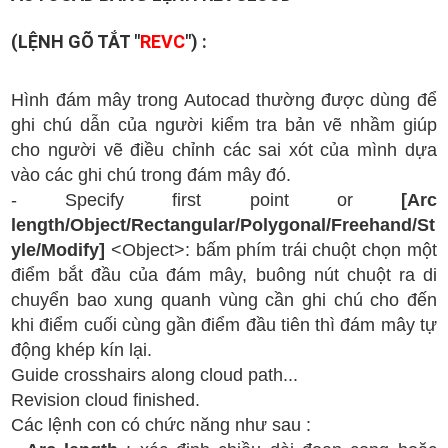
(LỆNH GÕ TẮT "
REVC
") :
Hình đám mây trong Autocad thường được dùng để
ghi chú dẫn của người kiểm tra bản vẽ nhầm giúp
cho người vẽ điều chỉnh các sai xót của mình dựa
vào các ghi chú trong đám mây đó.
- Specify first point or
[Arc
length/Object/Rectangular/Polygonal/Freehand/St
yle/Modify]
<Object>: bấm phím trái chuột chọn một
điểm bắt đầu của đám mây, buông nút chuột ra di
chuyển bao xung quanh vùng cần ghi chú cho đến
khi điểm cuối cùng gần điểm đầu tiên thì đám mây tự
động khép kín lại.
Guide crosshairs along cloud path...
Revision cloud finished.
Các lệnh con có chức năng như sau :