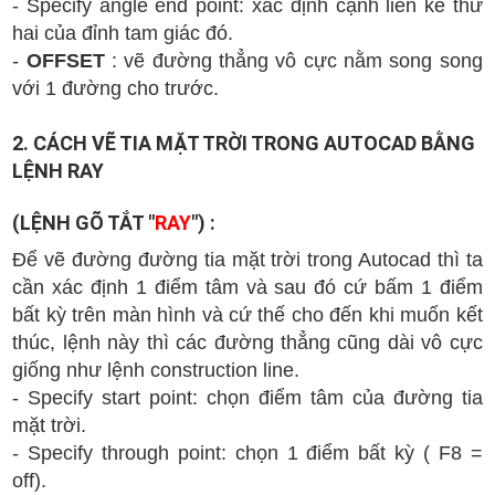
- Specify angle end point:
xác định cạnh liền kề thứ
hai của đỉnh tam giác đó.
-
OFFSET
: vẽ đường thẳng vô cực nằm song song
với 1 đường cho trước.
2. CÁCH VẼ TIA MẶT TRỜI TRONG AUTOCAD BẰNG
LỆNH RAY
(LỆNH GÕ TẮT "
RAY
") :
Để vẽ đường đường tia mặt trời trong Autocad thì ta
cần xác định 1 điểm tâm và sau đó cứ bấm 1 điểm
bất kỳ trên màn hình và cứ thế cho đến khi muốn kết
thúc, lệnh này thì các đường thẳng cũng dài vô cực
giống như lệnh construction line.
- Specify start point: chọn điểm tâm của đường tia
mặt trời.
- Specify through point: chọn 1 điểm bất kỳ ( F8 =
off).