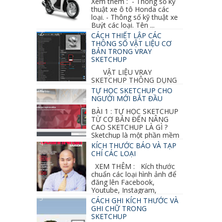
Xem thêm : - Thông số kỹ
thuật xe ô tô Honda các
loại. - Thông số kỹ thuật xe
Buýt các loại. Tên ...
CÁCH THIẾT LẬP CÁC
THÔNG SỐ VẬT LIỆU CƠ
BẢN TRONG VRAY
SKETCHUP
VẬT LIỆU VRAY
SKETCHUP THÔNG DỤNG
NHẤT 1. VẬT LIỆU VRAY INOX BÓNG: ●
TỰ HỌC SKETCHUP CHO
Diffuse : đen ● Reflection color ...
NGƯỜI MỚI BẮT ĐẦU
BÀI 1 : TỰ HỌC SKETCHUP
TỪ CƠ BẢN ĐẾN NÂNG
CAO SKETCHUP LÀ GÌ ?
Sketchup là một phần mềm
vẽ 3d của Google, nó khá dễ sữ...
KÍCH THƯỚC BÁO VÀ TẠP
CHÍ CÁC LOẠI
XEM THÊM : Kích thước
chuẩn các loại hình ảnh để
đăng lên Facebook,
Youtube, Instagram,
Linkedin, Pinterest...
CÁCH GHI KÍCH THƯỚC VÀ
GHI CHỮ TRONG
SKETCHUP