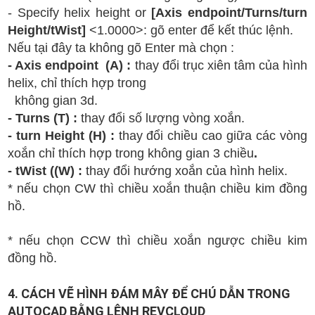
- Specify helix height or
[Axis endpoint/Turns/turn
Height/tWist]
<1.0000>: gõ enter để kết thúc lệnh.
Nếu tại đây ta không gõ Enter mà chọn :
- Axis endpoint (A) :
thay đổi trục xiên tâm của hình
helix, chỉ thích hợp trong
không gian 3d.
- Turns (T) :
thay đổi số lượng vòng xoắn.
- turn Height (H) :
thay đổi chiều cao giữa các vòng
xoắn chỉ thích hợp trong không gian 3 chiều
.
- tWist ((W) :
thay đổi hướng xoắn của hình helix.
* nếu chọn CW thì chiều xoắn thuận chiều kim đồng
hồ.
* nếu chọn CCW thì chiều xoắn ngược chiều kim
đồng hồ.
4. CÁCH VẼ HÌNH ĐÁM MÂY ĐỂ CHÚ DẪN TRONG
AUTOCAD BẰNG LỆNH REVCLOUD