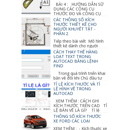
BÀI 4 : HƯỚNG DẪN SỮ
DỤNG CÁC CÔNG CỤ
THƯỚC ĐO VÀ CÔNG CỤ
GHI CHỮ 2D, 3D TRONG SKETCHUP Ở bài
CÁC THÔNG SỐ KÍCH
học trước ta đã...
THƯỚC THIẾT KẾ CHO
NGƯỜI KHUYẾT TẬT -
PHẦN 2
Tiếp theo bài viết Mô hình
thiết kế dành cho người
khuyết tật ở phần 1 chúng ta cùng tìm hiểu
CÁCH THAY THẾ HÀNG
thêm các vấn đề và...
LOẠT TEXT TRONG
AUTOCAD BẰNG LỆNH
FIND
Trong quá trình triển khai
bản vẽ đôi khi Chủ đầu tư
thay đổi thiết kế hoặc do bản vẽ mình ghi chú
TỈ LỆ KÍCH THƯỚC VÀ TỈ
sai mục nào đó...
LỆ HÌNH VẼ TRONG
AUTOCAD
XEM THÊM : CÁCH GHI
KÍCH THƯỚC TRÊN CAD TỈ
LỆ BẢN VẼ LÀ GÌ? Tỉ lệ
của hình vẽ trong bản vẽ thiết kế kiến trúc...
THÔNG SỐ KÍCH THƯỚC
XE FORD CÁC LOẠI
XEM THÊM : - Kích thước xe