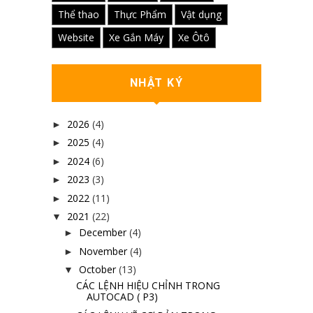
Thể thao
Thực Phẩm
Vật dụng
Website
Xe Gắn Máy
Xe Ôtô
NHẬT KÝ
2026
(4)
►
2025
(4)
►
2024
(6)
►
2023
(3)
►
2022
(11)
►
2021
(22)
▼
December
(4)
►
November
(4)
►
October
(13)
▼
CÁC LỆNH HIỆU CHỈNH TRONG
AUTOCAD ( P3)