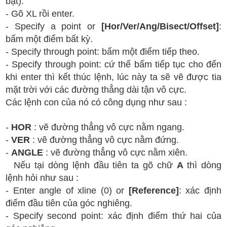
bật).
- Gõ XL rồi enter.
- Specify a point or
[Hor/Ver/Ang/Bisect/Offset]
:
bấm một điểm bất kỳ.
- Specify through point: bấm một điểm tiếp theo.
- Specify through point: cứ thế bấm tiếp tục cho đến
khi enter thì kết thúc lệnh, lúc này ta sẽ vẽ được tia
mặt trời với các đường thẳng dài tận vô cực.
Các lệnh con của nó có công dụng như sau :
-
HOR
: vẽ đường thẳng vô cực nằm ngang.
-
VER
: vẽ đường thẳng vô cực nằm đứng.
-
ANGLE
: vẽ đường thẳng vô cực nằm xiên.
Nếu tại dòng lệnh đầu tiên ta gõ chữ
A
thì dòng
lệnh hỏi như sau :
- Enter angle of xline (0) or
[Reference]
: xác định
điểm đầu tiên của góc nghiêng.
- Specify second point: xác định điểm thứ hai của