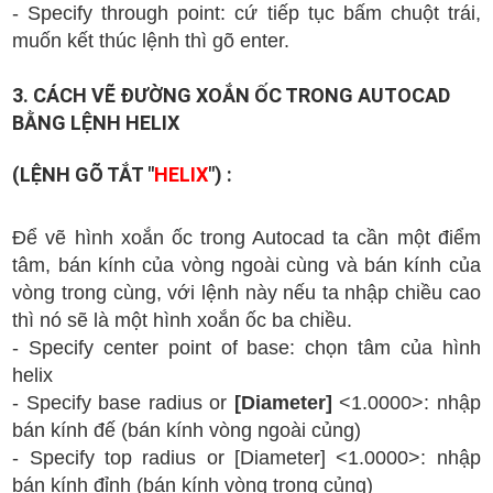
- Specify through point: cứ tiếp tục bấm chuột trái,
muốn kết thúc lệnh thì gõ enter.
3. CÁCH VẼ ĐƯỜNG XOẮN ỐC TRONG AUTOCAD
BẰNG LỆNH HELIX
(LỆNH GÕ TẮT "
HELIX
") :
Để vẽ hình xoắn ốc trong Autocad
ta cần một điểm
tâm, bán kính của vòng ngoài cùng và bán kính của
vòng trong cùng, với lệnh này nếu ta nhập chiều cao
thì nó sẽ là một hình xoắn ốc ba chiều.
- Specify center point of base: chọn tâm của hình
helix
- Specify base radius or
[Diameter]
<1.0000>: nhập
bán kính đế (bán kính vòng ngoài củng)
- Specify top radius or [Diameter] <1.0000>:
nhập
bán kính đỉnh (bán kính vòng trong củng)