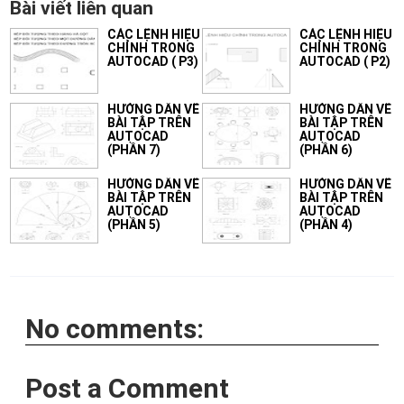
Bài viết liên quan
CÁC LỆNH HIỆU
CÁC LỆNH HIỆU
CHỈNH TRONG
CHỈNH TRONG
AUTOCAD ( P3)
AUTOCAD ( P2)
HƯỚNG DẪN VẼ
HƯỚNG DẪN VẼ
BÀI TẬP TRÊN
BÀI TẬP TRÊN
AUTOCAD
AUTOCAD
(PHẦN 7)
(PHẦN 6)
HƯỚNG DẪN VẼ
HƯỚNG DẪN VẼ
BÀI TẬP TRÊN
BÀI TẬP TRÊN
AUTOCAD
AUTOCAD
(PHẦN 5)
(PHẦN 4)
No comments:
Post a Comment