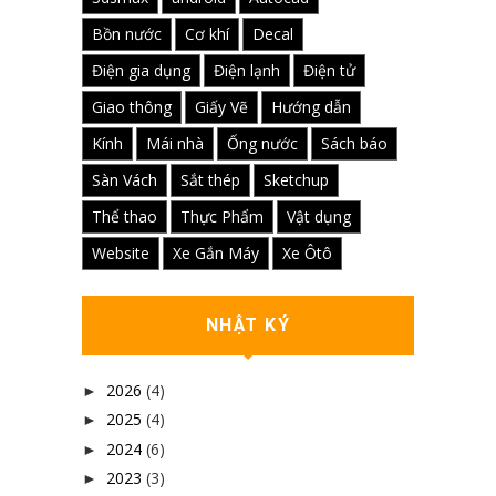
Bồn nước
Cơ khí
Decal
Điện gia dụng
Điện lạnh
Điện tử
Giao thông
Giấy Vẽ
Hướng dẫn
Kính
Mái nhà
Ống nước
Sách báo
Sàn Vách
Sắt thép
Sketchup
Thể thao
Thực Phẩm
Vật dụng
Website
Xe Gắn Máy
Xe Ôtô
NHẬT KÝ
2026
(4)
►
2025
(4)
►
2024
(6)
►
2023
(3)
►