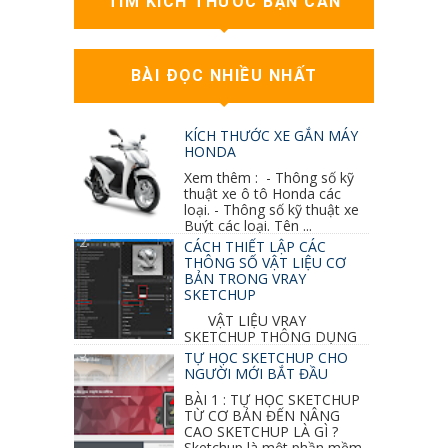
TÌM KÍCH THƯỚC BẠN CẦN
BÀI ĐỌC NHIỀU NHẤT
KÍCH THƯỚC XE GẮN MÁY
HONDA
Xem thêm : - Thông số kỹ
thuật xe ô tô Honda các
loại. - Thông số kỹ thuật xe
Buýt các loại. Tên ...
CÁCH THIẾT LẬP CÁC
THÔNG SỐ VẬT LIỆU CƠ
BẢN TRONG VRAY
SKETCHUP
VẬT LIỆU VRAY
SKETCHUP THÔNG DỤNG
NHẤT 1. VẬT LIỆU VRAY INOX BÓNG: ●
TỰ HỌC SKETCHUP CHO
Diffuse : đen ● Reflection color ...
NGƯỜI MỚI BẮT ĐẦU
BÀI 1 : TỰ HỌC SKETCHUP
TỪ CƠ BẢN ĐẾN NÂNG
CAO SKETCHUP LÀ GÌ ?
Sketchup là một phần mềm