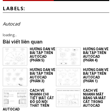
LABELS:
Autocad
loading...
Bài viết liên quan
HƯỚNG DẪN VẼ
HƯỚNG DẪN VẼ
BÀI TẬP TRÊN
BÀI TẬP TRÊN
AUTOCAD
AUTOCAD
(PHẦN 5)
(PHẦN 4)
HƯỚNG DẪN VẼ
HƯỚNG DẪN VẼ
BÀI TẬP TRÊN
BÀI TẬP TRÊN
AUTOCAD
AUTOCAD
(PHẦN 3)
(PHẦN 1)
CÁCH VẼ
CÁCH VẼ
NHANH CHI
NHANH MẶT
TIẾT MẶT CẮT
BẰNG VÀ MẶT
ĐỒ GỖ NỘI
CẮT TRONG
THẤT TRÊN
AUTOCAD
AUTOCAD