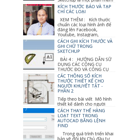
vẽ 3d của Google, nó khá dễ sữ...
KÍCH THƯỚC BÁO VÀ TẠP
CHÍ CÁC LOẠI
XEM THÊM : Kích thước
chuẩn các loại hình ảnh để
đăng lên Facebook,
Youtube, Instagram,
Linkedin, Pinterest...
CÁCH GHI KÍCH THƯỚC VÀ
GHI CHỮ TRONG
SKETCHUP
BÀI 4 : HƯỚNG DẪN SỮ
DỤNG CÁC CÔNG CỤ
THƯỚC ĐO VÀ CÔNG CỤ
GHI CHỮ 2D, 3D TRONG SKETCHUP Ở bài
CÁC THÔNG SỐ KÍCH
học trước ta đã...
THƯỚC THIẾT KẾ CHO
NGƯỜI KHUYẾT TẬT -
PHẦN 2
Tiếp theo bài viết Mô hình
thiết kế dành cho người
khuyết tật ở phần 1 chúng ta cùng tìm hiểu
CÁCH THAY THẾ HÀNG
thêm các vấn đề và...
LOẠT TEXT TRONG
AUTOCAD BẰNG LỆNH
FIND
Trong quá trình triển khai
bản vẽ đôi khi Chủ đầu tư