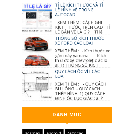
thay đổi thiết kế hoặc do bản vẽ mình ghi chú
TỈ LỆ KÍCH THƯỚC VÀ TỈ
sai mục nào đó...
LỆ HÌNH VẼ TRONG
AUTOCAD
XEM THÊM : CÁCH GHI
KÍCH THƯỚC TRÊN CAD TỈ
LỆ BẢN VẼ LÀ GÌ? Tỉ lệ
của hình vẽ trong bản vẽ thiết kế kiến trúc...
THÔNG SỐ KÍCH THƯỚC
XE FORD CÁC LOẠI
XEM THÊM : - Kích thước xe
gắn máy yamaha . - K ích
th ư ớc xe chevrolet c ác lo
ại. 1) THÔNG SỐ KÍCH
THƯỚC...
QUY CÁCH ỐC VÍT CÁC
LOẠI
XEM THÊM : - QUY CÁCH
BU LÔNG. - QUY CÁCH
THÉP HÌNH. 1) QUY CÁCH
ĐINH ỐC LỤC GIÁC : a. Ý
nghĩa các ký hiệu...
DANH MỤC
3dsmax
android
Autocad