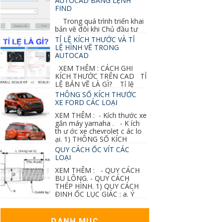
AUTOCAD BẰNG LỆNH
FIND
Trong quá trình triển khai
bản vẽ đôi khi Chủ đầu tư
thay đổi thiết kế hoặc do bản vẽ mình ghi chú
TỈ LỆ KÍCH THƯỚC VÀ TỈ
sai mục nào đó...
LỆ HÌNH VẼ TRONG
AUTOCAD
XEM THÊM : CÁCH GHI
KÍCH THƯỚC TRÊN CAD TỈ
LỆ BẢN VẼ LÀ GÌ? Tỉ lệ
của hình vẽ trong bản vẽ thiết kế kiến trúc...
THÔNG SỐ KÍCH THƯỚC
XE FORD CÁC LOẠI
XEM THÊM : - Kích thước xe
gắn máy yamaha . - K ích
th ư ớc xe chevrolet c ác lo
ại. 1) THÔNG SỐ KÍCH
THƯỚC...
QUY CÁCH ỐC VÍT CÁC
LOẠI
XEM THÊM : - QUY CÁCH
BU LÔNG. - QUY CÁCH
THÉP HÌNH. 1) QUY CÁCH
ĐINH ỐC LỤC GIÁC : a. Ý
nghĩa các ký hiệu...
DANH MỤC