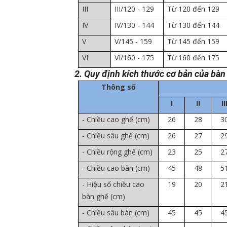
III
III/120 - 129
Từ 120 đến 129
IV
IV/130 - 144
Từ 130 đến 144
V
V/145 - 159
Từ 145 đến 159
VI
VI/160 - 175
Từ 160 đến 175
2. Quy định kích thước cơ bản của bàn 
Thông số
I
II
II
- Chiều cao ghế (cm)
26
28
3
- Chiều sâu ghế (cm)
26
27
2
- Chiều rộng ghế (cm)
23
25
2
- Chiều cao bàn (cm)
45
48
5
- Hiệu số chiều cao
19
20
2
bàn ghế (cm)
- Chiều sâu bàn (cm)
45
45
4