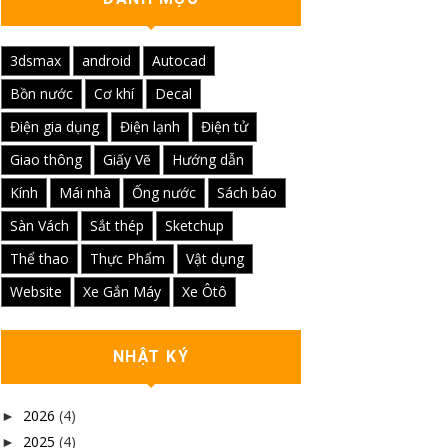
3dsmax
android
Autocad
Bồn nước
Cơ khí
Decal
Điện gia dụng
Điện lạnh
Điện tử
Giao thông
Giấy Vẽ
Hướng dẫn
Kính
Mái nhà
Ống nước
Sách báo
Sàn Vách
Sắt thép
Sketchup
Thể thao
Thực Phẩm
Vật dụng
Website
Xe Gắn Máy
Xe Ôtô
NHẬT KÝ
2026
(4)
►
2025
(4)
►