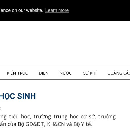
ap
About
Privacy
rience on our website.
Learn more
KIẾN TRÚC
ĐIỆN
NƯỚC
CƠ KHÍ
QUẢNG CÁ
 HỌC SINH
0
ờng tiểu học, trường trung học cơ sở, trường
n của Bộ GD&ĐT, KH&CN và Bộ Y tế.