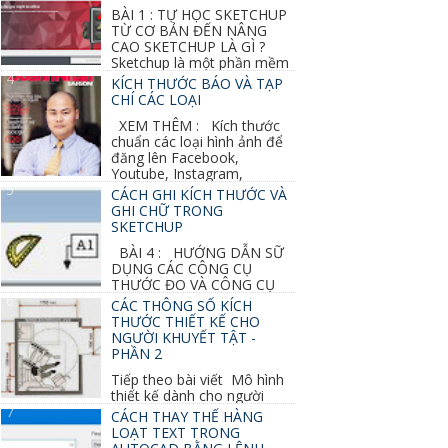
BÀI 1 : TỰ HỌC SKETCHUP
TỪ CƠ BẢN ĐẾN NÂNG
CAO SKETCHUP LÀ GÌ ?
Sketchup là một phần mềm
vẽ 3d của Google, nó khá dễ sữ...
KÍCH THƯỚC BÁO VÀ TẠP
CHÍ CÁC LOẠI
XEM THÊM : Kích thước
chuẩn các loại hình ảnh để
đăng lên Facebook,
Youtube, Instagram,
Linkedin, Pinterest...
CÁCH GHI KÍCH THƯỚC VÀ
GHI CHỮ TRONG
SKETCHUP
BÀI 4 : HƯỚNG DẪN SỮ
DỤNG CÁC CÔNG CỤ
THƯỚC ĐO VÀ CÔNG CỤ
GHI CHỮ 2D, 3D TRONG SKETCHUP Ở bài
CÁC THÔNG SỐ KÍCH
học trước ta đã...
THƯỚC THIẾT KẾ CHO
NGƯỜI KHUYẾT TẬT -
PHẦN 2
Tiếp theo bài viết Mô hình
thiết kế dành cho người
khuyết tật ở phần 1 chúng ta cùng tìm hiểu
CÁCH THAY THẾ HÀNG
thêm các vấn đề và...
LOẠT TEXT TRONG