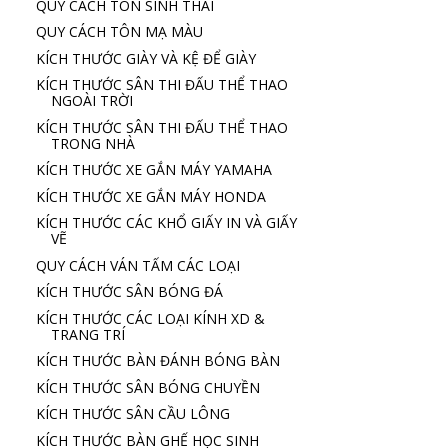
QUY CÁCH TÔN SINH THÁI
QUY CÁCH TÔN MẠ MÀU
KÍCH THƯỚC GIÀY VÀ KỆ ĐỂ GIÀY
KÍCH THƯỚC SÂN THI ĐẤU THỂ THAO
NGOÀI TRỜI
KÍCH THƯỚC SÂN THI ĐẤU THỂ THAO
TRONG NHÀ
KÍCH THƯỚC XE GẮN MÁY YAMAHA
KÍCH THƯỚC XE GẮN MÁY HONDA
KÍCH THƯỚC CÁC KHỔ GIẤY IN VÀ GIẤY
VẼ
QUY CÁCH VÁN TẤM CÁC LOẠI
KÍCH THƯỚC SÂN BÓNG ĐÁ
KÍCH THƯỚC CÁC LOẠI KÍNH XD &
TRANG TRÍ
KÍCH THƯỚC BÀN ĐÁNH BÓNG BÀN
KÍCH THƯỚC SÂN BÓNG CHUYỀN
KÍCH THƯỚC SÂN CẦU LÔNG
KÍCH THƯỚC BÀN GHẾ HỌC SINH