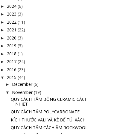
2024
(6)
►
2023
(3)
►
2022
(11)
►
2021
(22)
►
2020
(3)
►
2019
(3)
►
2018
(1)
►
2017
(24)
►
2016
(23)
►
2015
(44)
▼
December
(6)
►
November
(19)
▼
QUY CÁCH TẤM BÔNG CERAMIC CÁCH
NHIỆT
QUY CÁCH TẤM POLYCARBONATE
KÍCH THƯỚC VALI VÀ KỆ ĐỂ TÚI XÁCH
QUY CÁCH TẤM CÁCH ÂM ROCKWOOL