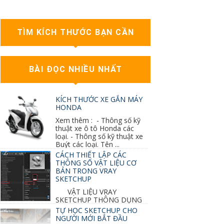
TÌM KÍCH THƯỚC BẠN CẦN
BÀI ĐỌC NHIỀU NHẤT
KÍCH THƯỚC XE GẮN MÁY
HONDA
Xem thêm : - Thông số kỹ
thuật xe ô tô Honda các
loại. - Thông số kỹ thuật xe
Buýt các loại. Tên ...
CÁCH THIẾT LẬP CÁC
THÔNG SỐ VẬT LIỆU CƠ
BẢN TRONG VRAY
SKETCHUP
VẬT LIỆU VRAY
SKETCHUP THÔNG DỤNG
NHẤT 1. VẬT LIỆU VRAY INOX BÓNG: ●
TỰ HỌC SKETCHUP CHO
Diffuse : đen ● Reflection color ...
NGƯỜI MỚI BẮT ĐẦU