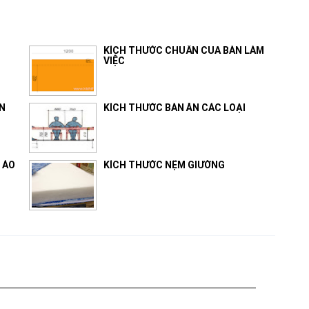
KÍCH THƯỚC CHUẨN CỦA BÀN LÀM
VIỆC
N
KÍCH THƯỚC BÀN ĂN CÁC LOẠI
 ÁO
KÍCH THƯỚC NỆM GIƯỜNG