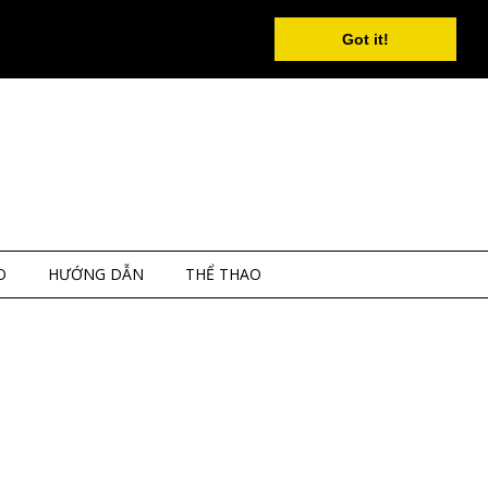
Got it!
O
HƯỚNG DẪN
THỂ THAO