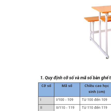
1. Quy định cỡ số và mã số bàn ghế 
Cỡ số
Mã số
Chiều cao học
sinh (cm)
I
I/100 - 109
Từ 100 đến 109
II
II/110 - 119
Từ 110 đến 119