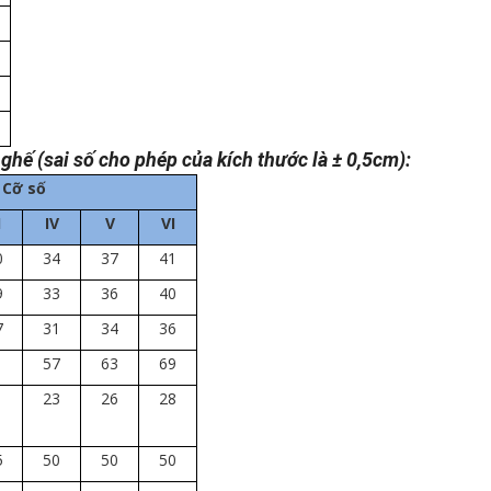
ghế (sai số cho phép của kích thước là ± 0,5cm):
Cỡ số
I
IV
V
VI
0
34
37
41
9
33
36
40
7
31
34
36
1
57
63
69
1
23
26
28
5
50
50
50