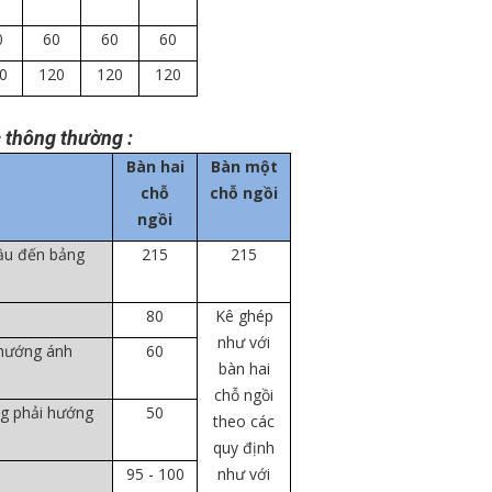
0
60
60
60
0
120
120
120
c thông thường :
Bàn hai
Bàn một
chỗ
chỗ ngồi
ngồi
ầu đến bảng
215
215
80
Kê ghép
như với
 hướng ánh
60
bàn hai
chỗ ngồi
g phải hướng
50
theo các
quy định
95 - 100
như với